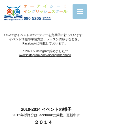
オー
アイ
シー
！
イ
ン
グ
リ
ッ
シ
ュ
ス
ク
ー
ル
080-5205-2111
OIC!ではイベントやパーティーを定期的に行っています。
イベント情報や学習方法、レッスンの様子などを、
Facebookに掲載しております。
＊2021.5 Instagram始めました^^
www.instagram.com/oicenglishschool/
2010-2014
イベントの様子
2015年以降分はFacebookに掲載、更新中☆
２０１４