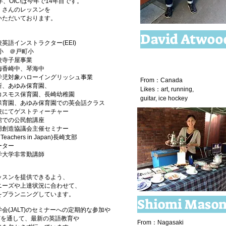
、OIC!は
今年で14年目です。
くさんのレッスンを
いただいております。
David Atwoo
英語インストラクター(EEI)
小 ＠戸町小
校寺子屋事業
香崎中、琴海中
学児対象ハローイングリッシュ事業
From：Canada
所、あゆみ保育園、
Likes：art, running,
スモス保育園、
長崎幼稚園
guitar,
​ice hockey
保育園、あゆみ保育園での英会話クラス
校にてゲストティーチャー
館での公民館講座
用創造協議会主催セミナー
Teachers in Japan)
長崎支部
ーター
学大学
非常勤講師
ッスンを提供できるよう、
ニーズや上達状況に合わせて、
をプランニングしています。
Shiomi Maso
会(JALT)のセミナーへの定期的な参加や
どを通して、最新の英語教育や
From：Nagasaki