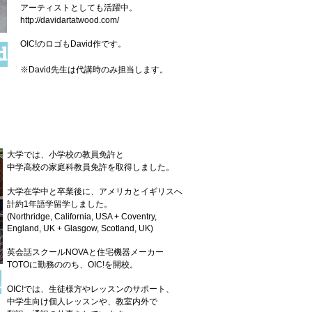
アーティストとしても活躍中。
http://davidartatwood.com/
OIC!のロゴもDavid作です。
d
※
David先生は代講時のみ担当します。
大学では、小学校の教員免許と
中学高校の家庭科教員免許を取得しました。
大学在学中と卒業後に、アメリカとイギリスへ
計約1年語学留学しました。
(Northridge, California, USA + Coventry,
England, UK + Glasgow, Scotland, UK)
英会話スクールNOVAと住宅機器メーカー
TOTOに勤務ののち、OIC!を開校。
n
レッスンのサポート、
OIC!では、生徒様方や
中学生向け個人レッスンや、教室内外で