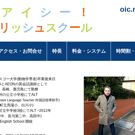
oic
ー
アイ
シー
！
リ
ッ
シ
ュ
ス
ク
ー
ル
アクセス・お問合せ
特長
料金・システム
時間割
スゴー大学(動物学専攻)卒業後来日
EONの英会話講師として
、鹿児島にて勤務
九州の公立小学校にてALT
)
istant Language Teacher:外国語指導助手
馬場小、白川小)
町立中学校3校にてALT ~2012年
長与第二中、高田中)
English School 開校