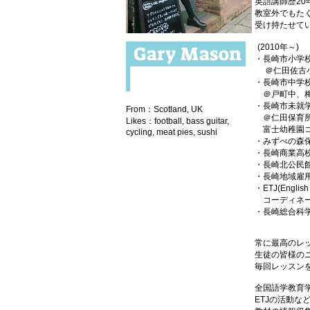
英語講師歴20年
教室外でもた
受け持たせて
Gary Mason
(2010年～)
・長崎市小学校
＠仁田佐古
・長崎市中学
＠戸町中、梅
・長崎市未就
From：Scotland, UK
＠
仁田保育
Likes：football, bass guitar,
富士幼稚園コ
cycling, meat pies, sushi
・みずべの森
・長崎商業高
・長崎北公民
・長崎地域雇
・ETJ(English 
コーディネ
・長崎総合科
常に最高のレ
生徒の皆様の
毎回レッスン
全国語学教育学
ETJの活動
な