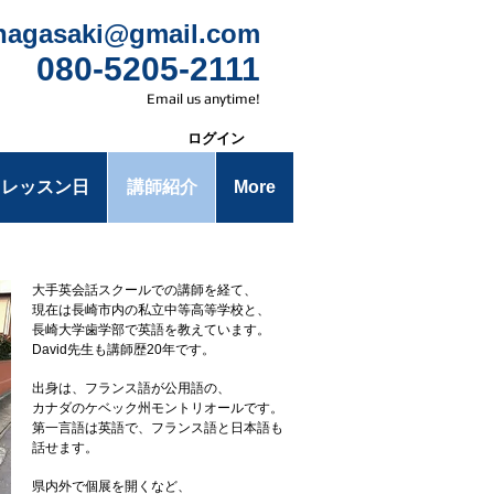
.nagasaki@gmail.com
080-5205-2111
Email us anytime!
ログイン
・レッスン日
講師紹介
More
大手英会話スクールでの講師を経て、
現在は長崎市内の私立中等高等学校と、
長崎大学歯学部
で英語を教えています。
David先生も講師歴20年です。
出身は、フランス語が公用語の、
カナダのケベック州モントリオールです。
第一言語は英語で、フランス語と日本語も
話せます。
県内外で個展を開くなど、