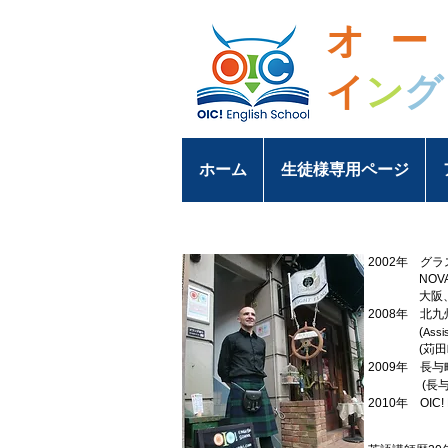
オ
イ
ン
グ
ホーム
生徒様専用ページ
2002年
グラ
NOVAとA
大阪、長崎
2008年 北
(
Ass
(苅田町立
2009年 長与
(長与中、
2010年 OIC! 