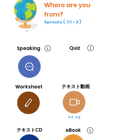
Where are you
from?
Sprouts ( 小1 - 3 )
Quiz
Speaking
Worksheet
テキスト動画
a d , a g
eBook
テキストCD