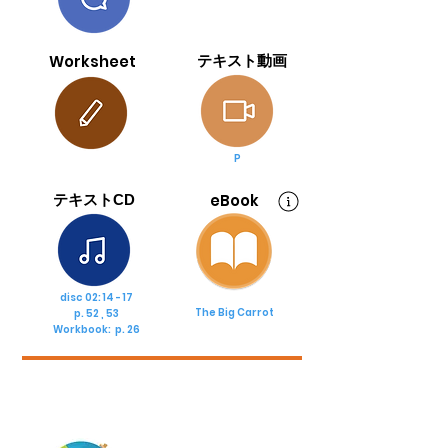
Worksheet
テキスト動画
P
eBook
テキストCD
disc 02: 14 - 17
The Big Carrot
p. 52 , 53
Workbook: p. 26