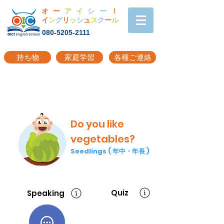
オー
アイ
シー
！
イ
ン
グ
リ
ッ
シ
ュ
ス
ク
ー
ル
080-5205-2111
持ち物
家庭学習
各種ご連絡
Do you like
vegetables?
Seedlings ( 年中・年長 )
Quiz
Speaking