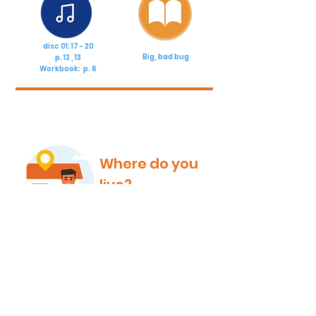
disc 01: 17 - 20
Big, bad bug
p. 12 , 13
Workbook: p. 6
Where do you
live?
Buddies ( 小4 - 6 )
Speaking
Quiz