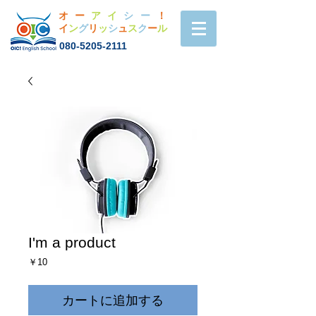
オー
アイ
シー
！
イ
ン
グ
リ
ッ
シ
ュ
ス
ク
ー
ル
080-5205-2111
I'm a product
価
￥10
格
カートに追加する